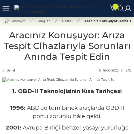
Geri Dön
Geri Dön
Geri Dön
Anasayfa
Bloglar
Genel
Aracınız Konuşuyor: Arıza Te
Aracınız Konuşuyor: Arıza
nkara
Gaziantep
Tespit Cihazlarıyla Sorunları
Anında Tespit Edin
RMU
tomotiv-Gaziantep
Genel
19-06-2025
12:02
GİLERİ
stanbul
1. OBD-II Teknolojisinin Kısa Tarihçesi
1996:
ABD’de tüm binek araçlarda OBD-II
portu zorunlu hâle geldi.
2001:
Avrupa Birliği benzer yasayı yürürlüğe