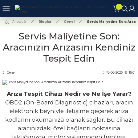
Geri Dön
Geri Dön
Geri Dön
Anasayfa
Bloglar
Genel
Servis Maliyetine Son: Aracın
Servis Maliyetine Son:
nkara
Gaziantep
Aracınızın Arızasını Kendiniz
Tespit Edin
RMU
tomotiv-Gaziantep
Genel
18-06-2025
16:01
GİLERİ
stanbul
Arıza Tespit Cihazı Nedir ve Ne İşe Yarar?
OBD2 (On-Board Diagnostic) cihazları, aracın
elektronik beyniyle iletişime geçerek arıza
kodlarını okumanıza olanak sağlar. Bu cihazı
aracınızdaki özel bağlantı noktasına
taktığınızda, motor sisteminden frenlere,