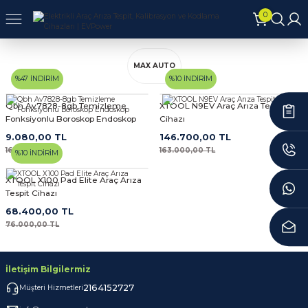
0
Geri Dön
Geri Dön
Geri Dön
MAX AUTO
%47 İNDİRİM
%10 İNDİRİM
nkara
Gaziantep
Qbh Av7828-8gb Temizleme
XTOOL N9EV Araç Arıza Tespit
Fonksiyonlu Boroskop Endoskop
Cihazı
RMU
tomotiv-Gaziantep
9.080,00 TL
146.700,00 TL
16.980,00 TL
163.000,00 TL
%10 İNDİRİM
GİLERİ
stanbul
XTOOL X100 Pad Elite Araç Arıza
Tespit Cihazı
68.400,00 TL
76.000,00 TL
İletişim Bilgilermiz
2164152727
Müşteri Hizmetleri