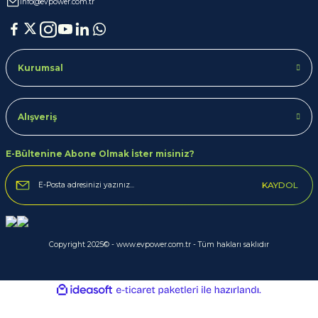
info@evpower.com.tr
Kurumsal
Alışveriş
E-Bültenine Abone Olmak İster misiniz?
KAYDOL
Copyright 2025© - www.evpower.com.tr - Tüm hakları saklıdır
ideasoft
ile
e-
hazırlandı.
ticaret
paketleri